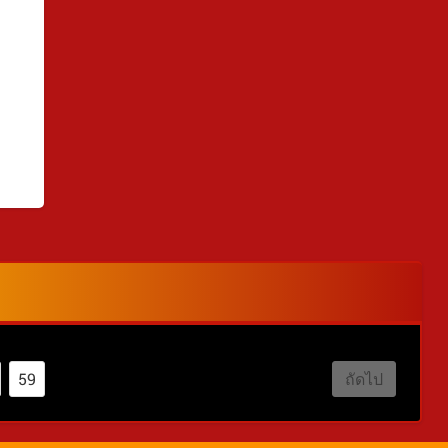
59
ถัดไป