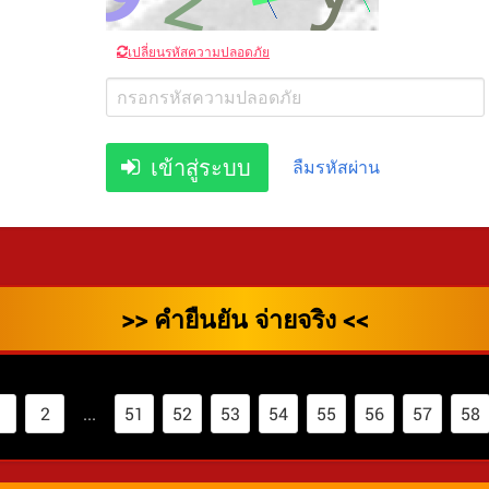
เปลี่ยนรหัสความปลอดภัย
เข้าสู่ระบบ
ลืมรหัสผ่าน
>> คำยืนยัน จ่ายจริง <<
1
2
...
51
52
53
54
55
56
57
58