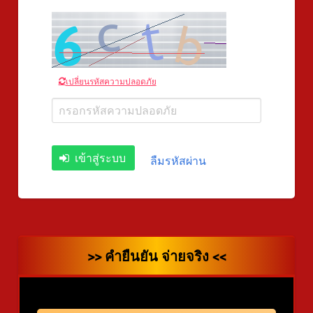
เปลี่ยนรหัสความปลอดภัย
เข้าสู่ระบบ
ลืมรหัสผ่าน
>> คำยืนยัน จ่ายจริง <<