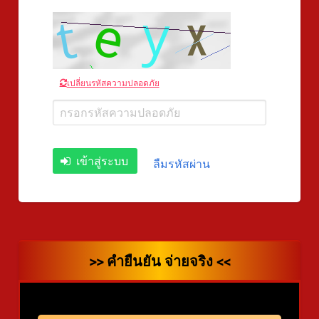
เปลี่ยนรหัสความปลอดภัย
เข้าสู่ระบบ
ลืมรหัสผ่าน
>> คำยืนยัน จ่ายจริง <<