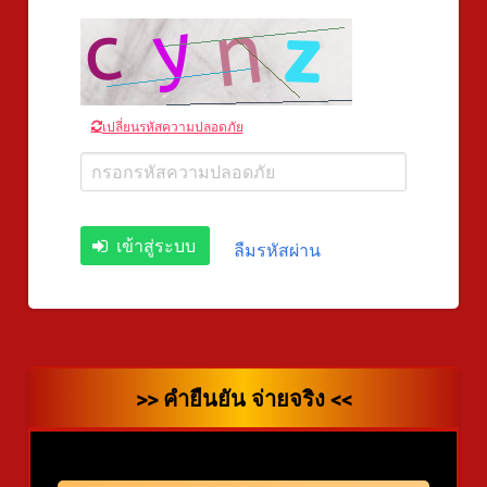
เปลี่ยนรหัสความปลอดภัย
เข้าสู่ระบบ
ลืมรหัสผ่าน
>> คำยืนยัน จ่ายจริง <<