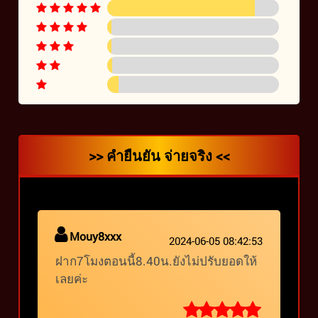
>> คำยืนยัน จ่ายจริง <<
Mouy8xxx
2024-06-05 08:42:53
ฝาก7โมงตอนนี้8.40น.ยังไม่ปรับยอดให้
เลยค่ะ